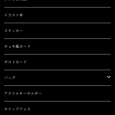
色紙原画
イラスト本
コースター原画
ステッカー
チェキ風カード
ポストカード
バッグ
トートバッグ
アクリルキーホルダー
ホイップフェス