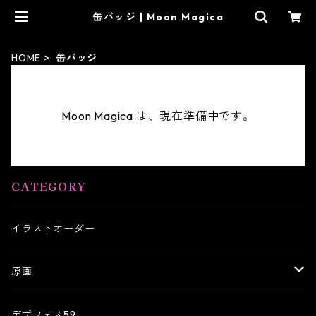
缶バッジ | Moon Magica
HOME
缶バッジ
Moon Magica は、現在準備中です。
CATEGORY
イラストオーダー
原画
原画キーホルダー
デザフェス59