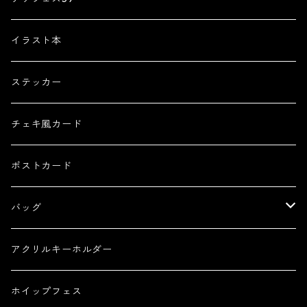
色紙原画
イラスト本
コースター原画
ステッカー
チェキ風カード
ポストカード
バッグ
トートバッグ
アクリルキーホルダー
ホイップフェス